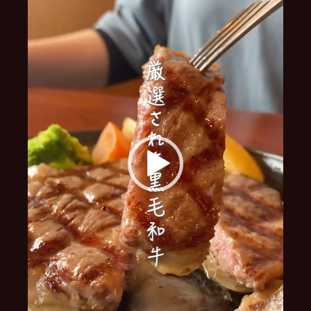
ー
ヤ
ー