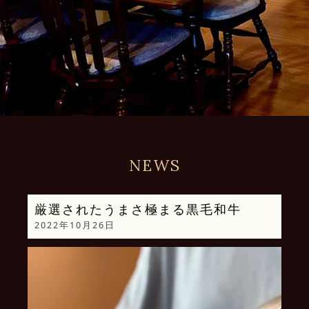
NEWS
厳選されたうまさ極まる黒毛和牛
2022年10月26日
動
画
プ
レ