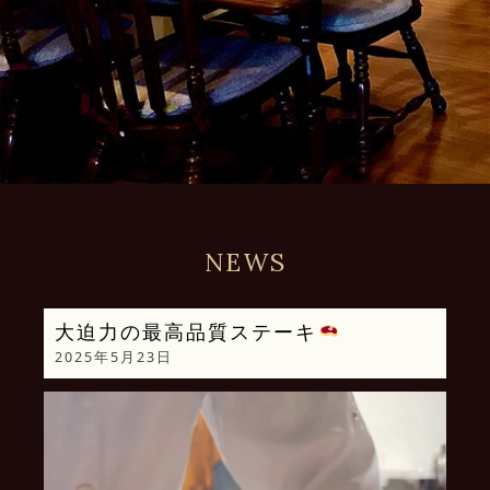
NEWS
大迫力の最高品質ステーキ
2025年5月23日
動
画
プ
レ