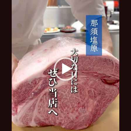
ー
ヤ
ー