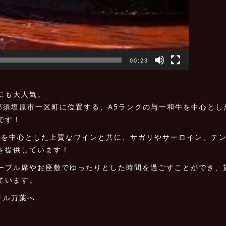
00:23
にも大人気。
那須塩原市一区町に位置する、A5ランクの与一和牛を中心とし
です！
ス産を中心とした上質なワインと共に、サガリやサーロイン、テ
を提供しています！
ーブル席やお座敷でゆったりとした時間を過ごすことができ、
ています。
リル万葉へ