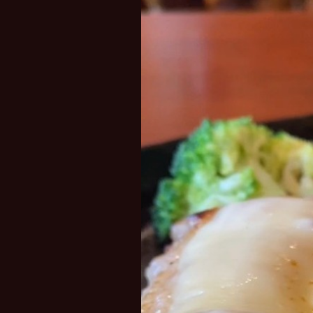
レ
ー
ヤ
ー