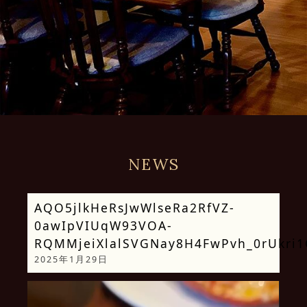
NEWS
AQO5jlkHeRsJwWlseRa2RfVZ-
0awIpVIUqW93VOA-
RQMMjeiXlalSVGNay8H4FwPvh_0rUkri
2025年1月29日
動
画