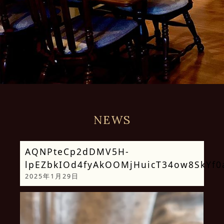
NEWS
AQNPteCp2dDMV5H-
lpEZbkIOd4fyAkOOMjHuicT34ow8SkYf
2025年1月29日
動
画
プ