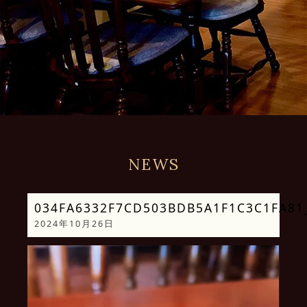
NEWS
034FA6332F7CD503BDB5A1F1C3C1FA81_
2024年10月26日
動
画
プ
レ