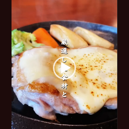
ー
ヤ
ー