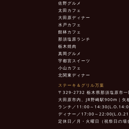
佐野グルメ
太田カフェ
大田原ディナー
水戸カフェ
館林カフェ
那須塩原ランチ
栃木焼肉
真岡グルメ
宇都宮スイーツ
小山カフェ
北関東ディナー
ステーキ＆グリル万葉
〒329-2732 栃木県那須塩原市一区
大田原市内、JR野崎駅900m｜矢板I.
ランチ／11:00～14:30(L.O.14:0
ディナー／17:00～22:00(L.O.21
定休日／月・火曜日（祝祭日の場