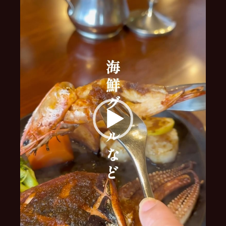
ー
ヤ
ー