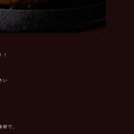
！！
さい
食材で、