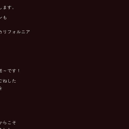
します。
ンも
カリフォルニア
老～です！
ごねした
を
からこそ