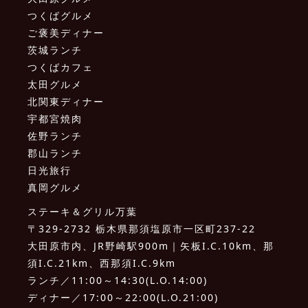
つくばグルメ
ご褒美ディナー
茨城ランチ
つくばカフェ
太田グルメ
北関東ディナー
宇都宮焼肉
佐野ランチ
郡山ランチ
日光旅行
真岡グルメ
ステーキ＆グリル万葉
〒329-2732 栃木県那須塩原市一区町237-22
大田原市内、JR野崎駅900m｜矢板I.C.10km、那
須I.C.21km、西那須I.C.9km
ランチ／11:00～14:30(L.O.14:00)
ディナー／17:00～22:00(L.O.21:00)