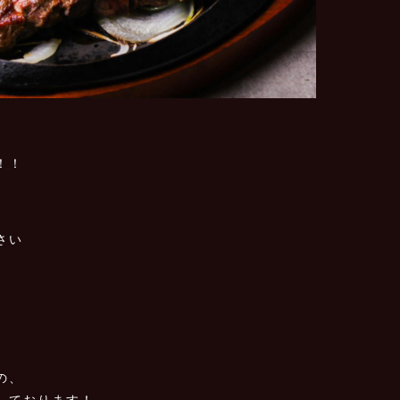
！！
さい
の、
しております！