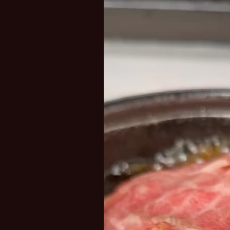
レ
ー
ヤ
ー