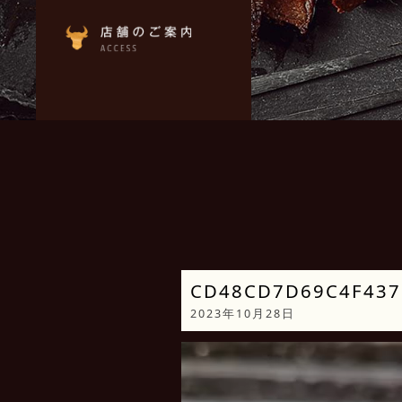
CD48CD7D69C4F4375
2023年10月28日
動
画
プ