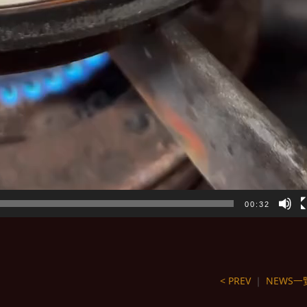
00:32
< PREV
｜
NEWS一