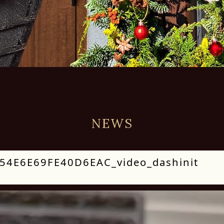
NEWS
4E6E69FE40D6EAC_video_dashinit