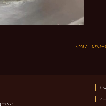
< PREV
｜
NEWS一
お
メ
237-22