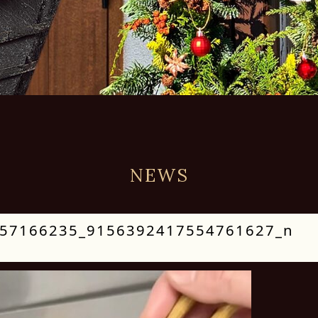
NEWS
57166235_9156392417554761627_n