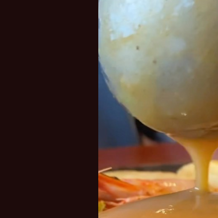
レ
ー
ヤ
ー