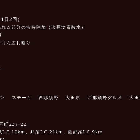
1日2回）
触れる部分の常時除菌（次亜塩素酸水）
り
方は入店お断り
温
ワイン ステーキ 西那須野 大田原 西那須野グルメ 大田
町237-22
C.10km、那須I.C.21km、西那須I.C.9km
0)