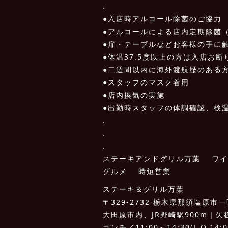
.
●入店時アルコール除菌のご協力
●アルコールによる店内定期除菌（
●扉・テーブルなどお客様の手に
●体温37.5度以上の方は入店お断
●二週間以内に海外渡航歴のある
●スタッフのマスク着用
●店内換気の実施
●出勤時スタッフの体調確認、検
.
.
.
ステーキアンドグリル万葉 
グルメ 時短営業
ステーキ＆グリル万葉
〒329-2732 栃木県那須塩原市一区
大田原市内、JR野崎駅900m｜矢板I.
ランチ／11:00～14:30(L.O.14:0