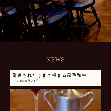
NEWS
厳選されたうまさ極まる黒毛和牛
2023年8月23日
動
画
プ
レ