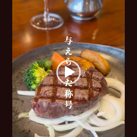
ー
ヤ
ー