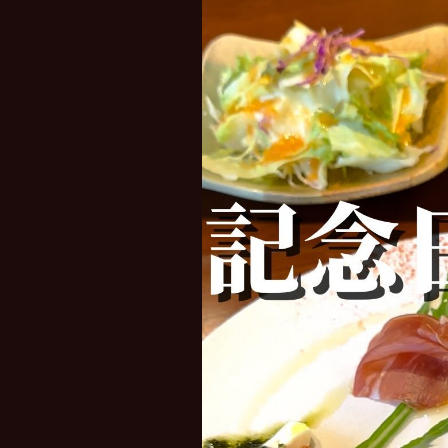
レ
ー
ヤ
ー